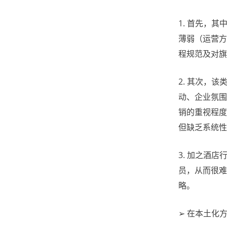
1. 首先，
薄弱（运营方
程规范及对旗
2. 其次，
动、企业氛围
销的重视程度
但缺乏系统性
3. 加之酒
员，从而很难
略。
➢ 在本土化