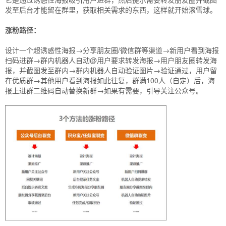
发至后台才能留在群里，获取相关需求的东西，这样就开始滚雪球。
涨粉路径：
设计一个超诱惑性海报→分享朋友圈/微信群等渠道→新用户看到海报
扫码进群→群内机器人自动@用户要求转发海报→用户朋友圈转发海
报，并截图发至群内→群内机器人自动验证图片→验证通过，用户留
在优质群→其他用户看到海报如此往复，群满100人（自定）后，海
报上进群二维码自动替换新群→如果有需要，引导关注公众号。