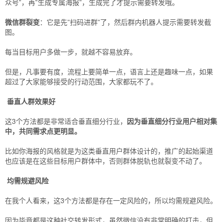
众号”，再”生成专属海报”，生成完了才提示需要转发哦。
微信群裂变
：它是先”扫码进群”了，然后群内机器人提示需要转发截
图。
每当目标用户多做一步，就越不容易放弃。
但是，凡事要有度，流程上要简单一点，语言上还是趣味一点，如果
超过了大家能够接受的行动范围，大家都玩不了。
垂直人群效果好
这3个方法都是非常适合垂直细分行业，
因为垂直细分行业用户相对集
中，共同需求点更明显。
比如你海报的风格就是为这类垂直用户群体设计的，推广的起始渠道
也应该是在这些目标用户群体中，否则群体脱轨也就裂变不动了。
均需规避风险
在我个人看来，这3个方法都是存在一定风险的，所以均需规避风险。
因为毕竟都是这种社交转发形式，虽然微信没有非常明确的打击，但