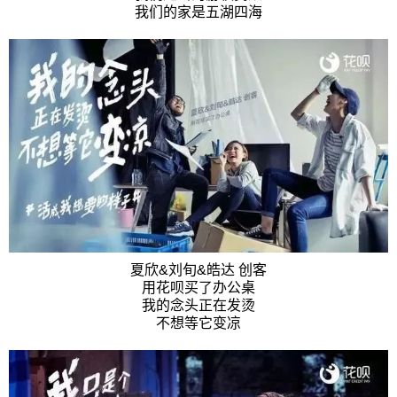
我们的家是五湖四海
夏欣&刘旬&皓达 创客
用花呗买了办公桌
我的念头正在发烫
不想等它变凉