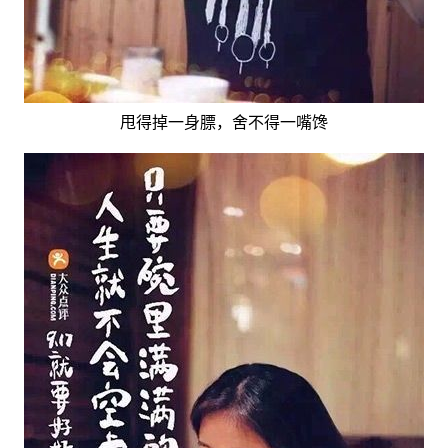
甩得掉一身膘，舍不得一嘴馋