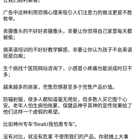
让我们趋利避害。
广告中这种利用恐惧心理来吸引人们注意力的做法更是不胜
枚举。
卖摄像头的不好好卖摄像头，非要让你觉得自己家里每天都
被偷；
搞英语培训的不好好教学解惑，非要让你认为孩子不会英语
就是白痴；
生个病找个医院网站咨询下，小感冒小疼痛也能说成时日不
多；
越来越多的商家，兜售恐惧甚至多于兜售产品价值。
防辐射服，很多人都知道毫无用处，但多数人买它图个心
安。老年人怕生病怕拖累，保健品神乎其神的宣传效果给了
他们这样一个虚假的希望。
比如神州专车“BeatU我怕黑专车”。
没有对比，就没有危害 不使用我们的产品，你就摊上大事