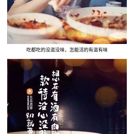
吃都吃的没滋没味，怎能活的有滋有味