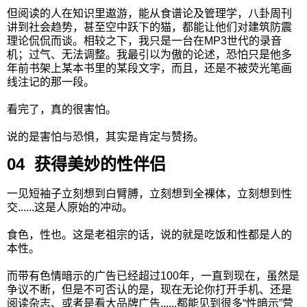
但阅读的人在知识里遨游，能从食谱论及管理学，八卦周刊
讲到社会趋势，甚至空中跃下的猫，都能让他们对建筑防震
理论侃侃而谈。相较之下，我只是一台在MP3世代的录音
机；过气、无法调整。我最引以为傲的论述，恐怕只是他多
年前书架上某本书里的某段文字，而且，还是不被荧光笔画
线注记的那一段。
看完了，真的很害怕。
说的是害怕与恐惧，其实是肯定与赞扬。
04 获得美妙的性伴侣
一见短袖子立刻想到白臂膊，立刻想到全裸体，立刻想到性
交......这是人原始的冲动。
食色，性也。这是老祖宗的话，说的就是吃饭和性都是人的
本性。
而带有色情暗示的广告已经超过100年，一直到现在，虽然是
争议不断，但是不可否认的是，现在无论你打开手机、还是
阅读杂志、或者是看大品牌广告......都能见到很多“性暗示”营