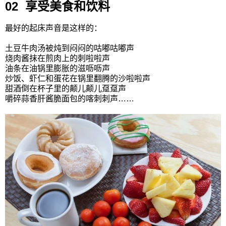
02 享受美食和饮料
最好的起床声音是这样的：
土豆牛肉汤被炖到闷闷的咕嘟咕嘟声
烧肉酱抹在煎肉上的刺啦啦声
油条在油锅里膨胀的滋呖呖声
炒饭、虾仁和蛋花在锅里翻腾的沙啦啦声
甜酒倒在杯子里的颠儿颠儿趸趸声
嚼碎蒜香肝酱脆面包的喀刺刺声……